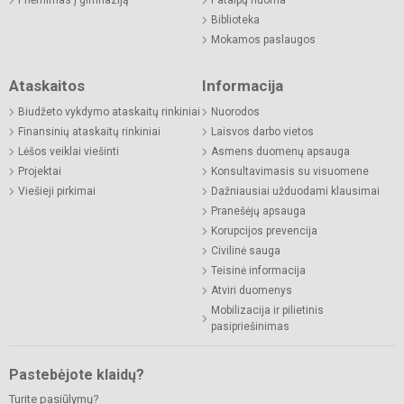
Biblioteka
Mokamos paslaugos
Ataskaitos
Informacija
Biudžeto vykdymo ataskaitų rinkiniai
Nuorodos
Finansinių ataskaitų rinkiniai
Laisvos darbo vietos
Lėšos veiklai viešinti
Asmens duomenų apsauga
Projektai
Konsultavimasis su visuomene
Viešieji pirkimai
Dažniausiai užduodami klausimai
Pranešėjų apsauga
Korupcijos prevencija
Civilinė sauga
Teisinė informacija
Atviri duomenys
Mobilizacija ir pilietinis
pasipriešinimas
Pastebėjote klaidų?
Turite pasiūlymų?