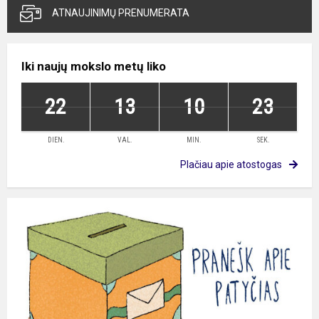
ATNAUJINIMŲ PRENUMERATA
Iki naujų mokslo metų liko
22
13
10
23
DIEN.
VAL.
MIN.
SEK.
Plačiau apie atostogas