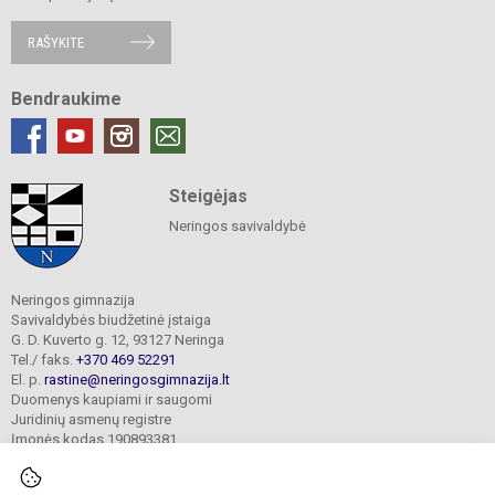
RAŠYKITE
Bendraukime
Steigėjas
Neringos savivaldybė
Neringos gimnazija
Savivaldybės biudžetinė įstaiga
G. D. Kuverto g. 12, 93127 Neringa
Tel./ faks.
+370 469 52291
El. p.
rastine@neringosgimnazija.lt
Duomenys kaupiami ir saugomi
Juridinių asmenų registre
Įmonės kodas 190893381