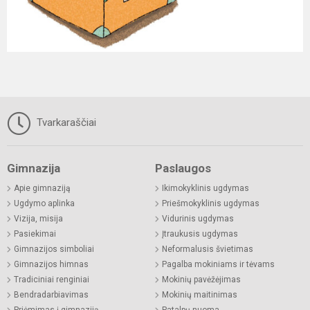
Tvarkaraščiai
Gimnazija
Paslaugos
Apie gimnaziją
Ikimokyklinis ugdymas
Ugdymo aplinka
Priešmokyklinis ugdymas
Vizija, misija
Vidurinis ugdymas
Pasiekimai
Įtraukusis ugdymas
Gimnazijos simboliai
Neformalusis švietimas
Gimnazijos himnas
Pagalba mokiniams ir tėvams
Tradiciniai renginiai
Mokinių pavėžėjimas
Bendradarbiavimas
Mokinių maitinimas
Priėmimas į gimnaziją
Patalpų nuoma