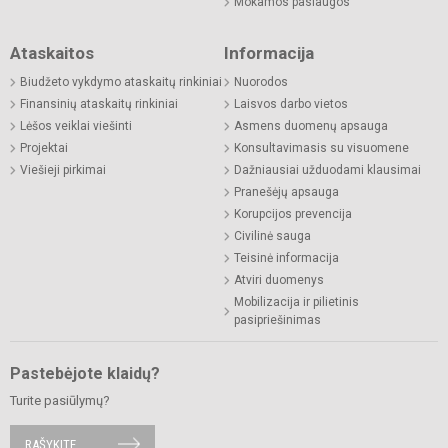
Mokamos paslaugos
Ataskaitos
Informacija
Biudžeto vykdymo ataskaitų rinkiniai
Nuorodos
Finansinių ataskaitų rinkiniai
Laisvos darbo vietos
Lėšos veiklai viešinti
Asmens duomenų apsauga
Projektai
Konsultavimasis su visuomene
Viešieji pirkimai
Dažniausiai užduodami klausimai
Pranešėjų apsauga
Korupcijos prevencija
Civilinė sauga
Teisinė informacija
Atviri duomenys
Mobilizacija ir pilietinis
pasipriešinimas
Pastebėjote klaidų?
Turite pasiūlymų?
RAŠYKITE