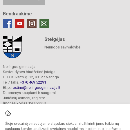
Bendraukime
Steigėjas
Neringos savivaldybė
Neringos gimnazija
Savivaldybės biudžetinė įstaiga
G. D. Kuverto g. 12, 93127 Neringa
Tel./ faks.
+370 469 52291
El. p.
rastine@neringosgimnazija.lt
Duomenys kaupiami ir saugomi
Juridinių asmenų registre
Įmonės kodas 190893381
Šioje svetainėje naudojame slapukus siekdami užtikrinti jums teikiamų
© 2026. Neringos gimnazija. Visos teisės saugomos.
Kopijuoti turinį be raštiško įstaigos administracijos sutikimo griežtai draudžiama.
paslaugų kokybę, analizuoti svetainės naudojimą ir optimizuoti naršymo