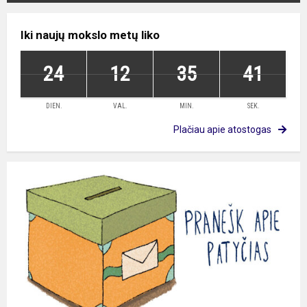
Iki naujų mokslo metų liko
24
12
35
41
DIEN.
VAL.
MIN.
SEK.
Plačiau apie atostogas