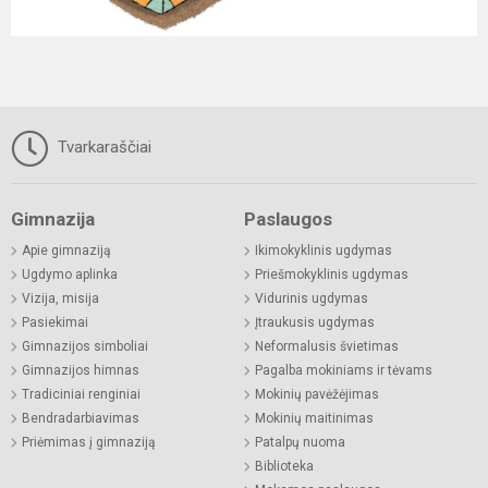
Tvarkaraščiai
Gimnazija
Paslaugos
Apie gimnaziją
Ikimokyklinis ugdymas
Ugdymo aplinka
Priešmokyklinis ugdymas
Vizija, misija
Vidurinis ugdymas
Pasiekimai
Įtraukusis ugdymas
Gimnazijos simboliai
Neformalusis švietimas
Gimnazijos himnas
Pagalba mokiniams ir tėvams
Tradiciniai renginiai
Mokinių pavėžėjimas
Bendradarbiavimas
Mokinių maitinimas
Priėmimas į gimnaziją
Patalpų nuoma
Biblioteka