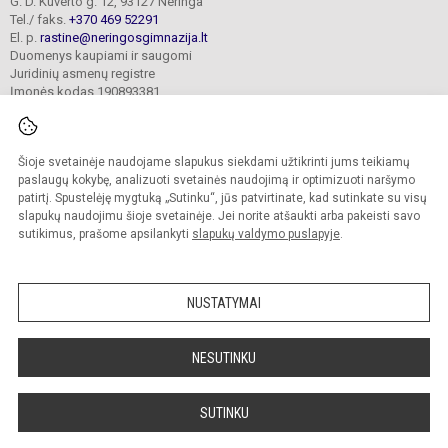
G. D. Kuverto g. 12, 93127 Neringa
Tel./ faks.
+370 469 52291
El. p.
rastine@neringosgimnazija.lt
Duomenys kaupiami ir saugomi
Juridinių asmenų registre
Įmonės kodas 190893381
Šioje svetainėje naudojame slapukus siekdami užtikrinti jums teikiamų
© 2026. Neringos gimnazija. Visos teisės saugomos.
Kopijuoti turinį be raštiško įstaigos administracijos sutikimo griežtai draudžiama.
paslaugų kokybę, analizuoti svetainės naudojimą ir optimizuoti naršymo
patirtį. Spustelėję mygtuką „Sutinku“, jūs patvirtinate, kad sutinkate su visų
Prieinamumo paraiška
Slapukų valdymas
slapukų naudojimu šioje svetainėje. Jei norite atšaukti arba pakeisti savo
sutikimus, prašome apsilankyti
slapukų valdymo puslapyje
.
Sumanus būdas atnaujinti
mokyklos interneto
svetainę
NUSTATYMAI
NESUTINKU
SUTINKU