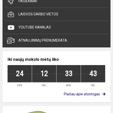
PASIEKIMAI
LAISVOS DARBO VIETOS
YOUTUBE KANALAS
ATNAUJINIMŲ PRENUMERATA
Iki naujų mokslo metų liko
24
12
33
43
DIEN.
VAL.
MIN.
SEK.
Plačiau apie atostogas