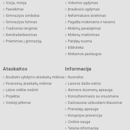
Vizija, misija
Vidurinis ugdymas
Pasiekimai
Įtraukusis ugdymas
Gimnazijos simboliai
Neformalusis švietimas
Gimnazijos himnas
Pagalba mokiniams ir tėvams
Tradiciniai renginiai
Mokinių pavėžėjimas
Bendradarbiavimas
Mokinių maitinimas
Priėmimas į gimnaziją
Patalpų nuoma
Biblioteka
Mokamos paslaugos
Ataskaitos
Informacija
Biudžeto vykdymo ataskaitų rinkiniai
Nuorodos
Finansinių ataskaitų rinkiniai
Laisvos darbo vietos
Lėšos veiklai viešinti
Asmens duomenų apsauga
Projektai
Konsultavimasis su visuomene
Viešieji pirkimai
Dažniausiai užduodami klausimai
Pranešėjų apsauga
Korupcijos prevencija
Civilinė sauga
Teisinė informacija