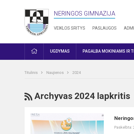
NERINGOS GIMNAZIJA
VEIKLOS SRITYS
PASLAUGOS
ADMI
PRADŽIA
UGDYMAS
PAGALBA MOKINIAMS IR 
Titulinis
Naujienos
2024
RSS
Archyvas 2024 lapkritis
Neringos
Neringos
gimnazijai
Paskelbta:
skirta