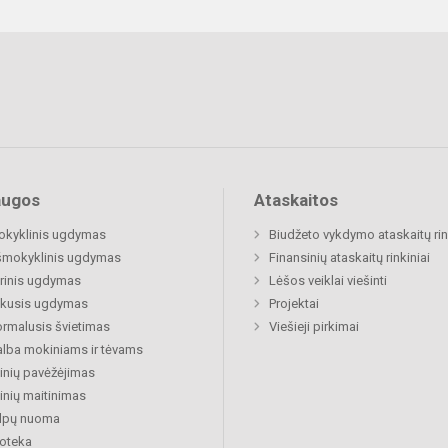
augos
Ataskaitos
okyklinis ugdymas
Biudžeto vykdymo ataskaitų rin
šmokyklinis ugdymas
Finansinių ataskaitų rinkiniai
rinis ugdymas
Lėšos veiklai viešinti
ukusis ugdymas
Projektai
rmalusis švietimas
Viešieji pirkimai
lba mokiniams ir tėvams
nių pavėžėjimas
nių maitinimas
alpų nuoma
ioteka