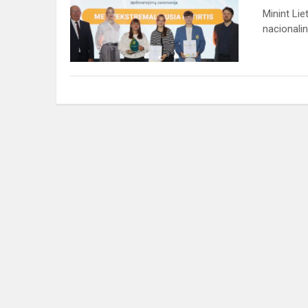
“Metų
Minint Li
ekstramaliausios
nacionalin
patirties...