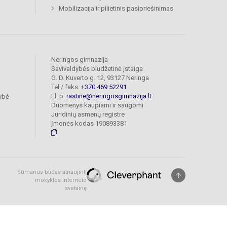
Mobilizacija ir pilietinis pasipriešinimas
Neringos gimnazija
Savivaldybės biudžetinė įstaiga
G. D. Kuverto g. 12, 93127 Neringa
Tel./ faks.
+370 469 52291
El. p.
rastine@neringosgimnazija.lt
ybė
Duomenys kaupiami ir saugomi
Juridinių asmenų registre
Įmonės kodas 190893381
Sumanus būdas atnaujinti
mokyklos interneto
svetainę