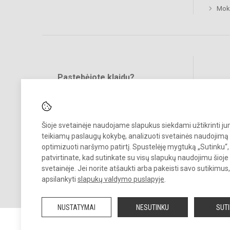
Mok
Pastebėjote klaidų?
Bend
Turite pasiūlymų?
RAŠYKITE
Šioje svetainėje naudojame slapukus siekdami užtikrinti j
teikiamų paslaugų kokybę, analizuoti svetainės naudojimą 
optimizuoti naršymo patirtį. Spustelėję mygtuką „Sutinku“,
patvirtinate, kad sutinkate su visų slapukų naudojimu šioje
svetainėje. Jei norite atšaukti arba pakeisti savo sutikimu
© 2026. Neringos gimnazija. Visos teisės saugomos.
apsilankyti
slapukų valdymo puslapyje
.
Kopijuoti turinį be raštiško įstaigos administracijos sutikimo griežtai
draudžiama.
NUSTATYMAI
NESUTINKU
SUT