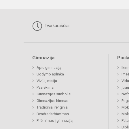
Tvarkaraščiai
Gimnazija
Pasl
Apie gimnaziją
Ikim
Ugdymo aplinka
Prie
Vizija, misija
Vidu
Pasiekimai
Įtra
Gimnazijos simboliai
Nefo
Gimnazijos himnas
Paga
Tradiciniai renginiai
Moki
Bendradarbiavimas
Moki
Priėmimas į gimnaziją
Pat
Bibl