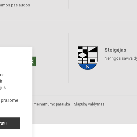
amos paslaugos
Steigėjas
raukime
Neringos savivald
ums
ir
 jūs
s, prašome
Prieinamumo paraiška
Slapukų valdymas
INKU