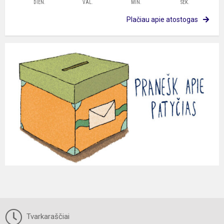
DIEN.
VAL.
MIN.
SEK.
Plačiau apie atostogas
Tvarkaraščiai