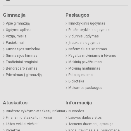
Gimnazija
Paslaugos
Apie gimnaziją
Ikimokyklinis ugdymas
Ugdymo aplinka
Priešmokyklinis ugdymas
Vizija, misija
Vidurinis ugdymas
Pasiekimai
Įtraukusis ugdymas
Gimnazijos simboliai
Neformalusis švietimas
Gimnazijos himnas
Pagalba mokiniams ir tėvams
Tradiciniai renginiai
Mokinių pavėžėjimas
Bendradarbiavimas
Mokinių maitinimas
Priėmimas į gimnaziją
Patalpų nuoma
Biblioteka
Mokamos paslaugos
Ataskaitos
Informacija
Biudžeto vykdymo ataskaitų rinkiniai
Nuorodos
Finansinių ataskaitų rinkiniai
Laisvos darbo vietos
Lėšos veiklai viešinti
Asmens duomenų apsauga
Projektai
Konsultavimasis su visuomene