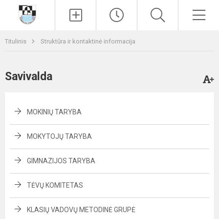
Paieška
Men
Titulinis
Struktūra ir kontaktinė informacija
Savivalda
MOKINIŲ TARYBA
MOKYTOJŲ TARYBA
GIMNAZIJOS TARYBA
TĖVŲ KOMITETAS
KLASIŲ VADOVŲ METODINĖ GRUPĖ