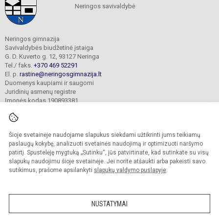
Neringos savivaldybė
Neringos gimnazija
Savivaldybės biudžetinė įstaiga
G. D. Kuverto g. 12, 93127 Neringa
Tel./ faks.
+370 469 52291
El. p.
rastine@neringosgimnazija.lt
Duomenys kaupiami ir saugomi
Juridinių asmenų registre
Įmonės kodas 190893381
Šioje svetainėje naudojame slapukus siekdami užtikrinti jums teikiamų
© 2026. Neringos gimnazija. Visos teisės saugomos.
Kopijuoti turinį be raštiško įstaigos administracijos sutikimo griežtai draudžiama.
paslaugų kokybę, analizuoti svetainės naudojimą ir optimizuoti naršymo
patirtį. Spustelėję mygtuką „Sutinku“, jūs patvirtinate, kad sutinkate su visų
Prieinamumo paraiška
Slapukų valdymas
slapukų naudojimu šioje svetainėje. Jei norite atšaukti arba pakeisti savo
sutikimus, prašome apsilankyti
slapukų valdymo puslapyje
.
Sumanus būdas atnaujinti
mokyklos interneto
svetainę
NUSTATYMAI