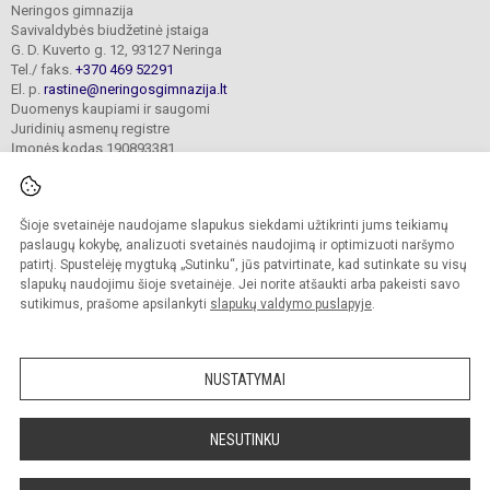
Neringos gimnazija
Savivaldybės biudžetinė įstaiga
G. D. Kuverto g. 12, 93127 Neringa
Tel./ faks.
+370 469 52291
El. p.
rastine@neringosgimnazija.lt
Duomenys kaupiami ir saugomi
Juridinių asmenų registre
Įmonės kodas 190893381
Šioje svetainėje naudojame slapukus siekdami užtikrinti jums teikiamų
© 2026. Neringos gimnazija. Visos teisės saugomos.
Kopijuoti turinį be raštiško įstaigos administracijos sutikimo griežtai draudžiama.
paslaugų kokybę, analizuoti svetainės naudojimą ir optimizuoti naršymo
patirtį. Spustelėję mygtuką „Sutinku“, jūs patvirtinate, kad sutinkate su visų
Prieinamumo paraiška
Slapukų valdymas
slapukų naudojimu šioje svetainėje. Jei norite atšaukti arba pakeisti savo
sutikimus, prašome apsilankyti
slapukų valdymo puslapyje
.
Sumanus būdas atnaujinti
mokyklos interneto
svetainę
NUSTATYMAI
NESUTINKU