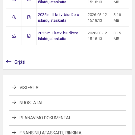
išlaidų ataskaita
15:18:13
MB
2025 m. II ketv. biudžeto
2026-03-12
3.16
išlaidų ataskaita
15:18:13
MB
2025 m. I ketv. biudžeto
2026-03-12
3.15
išlaidų ataskaita
15:18:13
MB
Grįžti
VISI FAILAI
NUOSTATAI
PLANAVIMO DOKUMENTAI
FINANSINIŲ ATASKAITŲ RINKINIAI