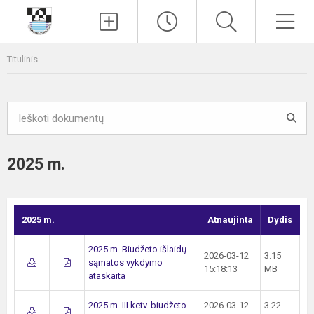
Paieška
Men
Titulinis
2025 m.
2025 m.
Atnaujinta
Dydis
2025 m. Biudžeto išlaidų
2026-03-12
3.15
sąmatos vykdymo
15:18:13
MB
ataskaita
2025 m. III ketv. biudžeto
2026-03-12
3.22