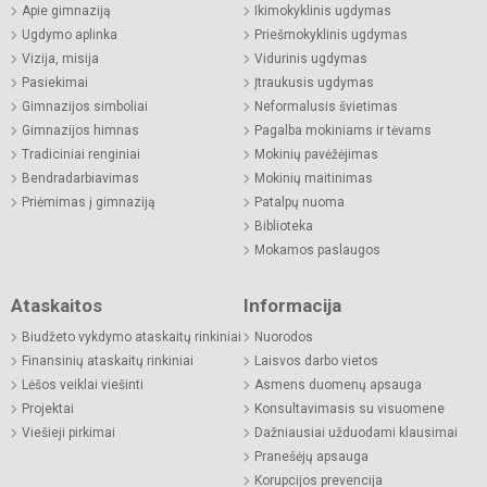
Apie gimnaziją
Ikimokyklinis ugdymas
Ugdymo aplinka
Priešmokyklinis ugdymas
Vizija, misija
Vidurinis ugdymas
Pasiekimai
Įtraukusis ugdymas
Gimnazijos simboliai
Neformalusis švietimas
Gimnazijos himnas
Pagalba mokiniams ir tėvams
Tradiciniai renginiai
Mokinių pavėžėjimas
Bendradarbiavimas
Mokinių maitinimas
Priėmimas į gimnaziją
Patalpų nuoma
Biblioteka
Mokamos paslaugos
Ataskaitos
Informacija
Biudžeto vykdymo ataskaitų rinkiniai
Nuorodos
Finansinių ataskaitų rinkiniai
Laisvos darbo vietos
Lėšos veiklai viešinti
Asmens duomenų apsauga
Projektai
Konsultavimasis su visuomene
Viešieji pirkimai
Dažniausiai užduodami klausimai
Pranešėjų apsauga
Korupcijos prevencija