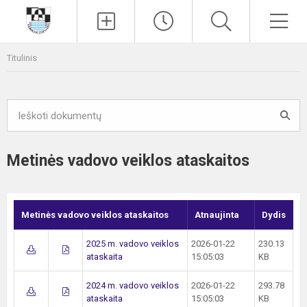
Paieška
Men
Titulinis
Metinės vadovo veiklos ataskaitos
Metinės vadovo veiklos ataskaitos
Atnaujinta
Dydis
2025 m. vadovo veiklos
2026-01-22
230.13
ataskaita
15:05:03
KB
2024 m. vadovo veiklos
2026-01-22
293.78
ataskaita
15:05:03
KB