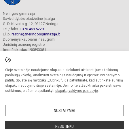
Neringos gimnazija
Savivaldybės biudžetinė įstaiga
G. D. Kuverto g. 12, 93127 Neringa
Tel./ faks.
+370 469 52291
El. p.
rastine@neringosgimnazija.lt
Duomenys kaupiami ir saugomi
Juridinių asmenų registre
Įmonės kodas 190893381
Šioje svetainėje naudojame slapukus siekdami užtikrinti jums teikiamų
© 2026. Neringos gimnazija. Visos teisės saugomos.
Kopijuoti turinį be raštiško įstaigos administracijos sutikimo griežtai draudžiama.
paslaugų kokybę, analizuoti svetainės naudojimą ir optimizuoti naršymo
patirtį. Spustelėję mygtuką „Sutinku“, jūs patvirtinate, kad sutinkate su visų
Prieinamumo paraiška
Slapukų valdymas
slapukų naudojimu šioje svetainėje. Jei norite atšaukti arba pakeisti savo
sutikimus, prašome apsilankyti
slapukų valdymo puslapyje
.
Sumanus būdas atnaujinti
mokyklos interneto
svetainę
NUSTATYMAI
NESUTINKU