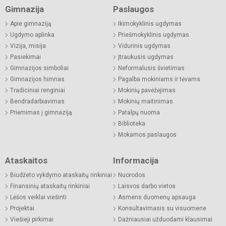
Gimnazija
Paslaugos
Apie gimnaziją
Ikimokyklinis ugdymas
Ugdymo aplinka
Priešmokyklinis ugdymas
Vizija, misija
Vidurinis ugdymas
Pasiekimai
Įtraukusis ugdymas
Gimnazijos simboliai
Neformalusis švietimas
Gimnazijos himnas
Pagalba mokiniams ir tėvams
Tradiciniai renginiai
Mokinių pavėžėjimas
Bendradarbiavimas
Mokinių maitinimas
Priėmimas į gimnaziją
Patalpų nuoma
Biblioteka
Mokamos paslaugos
Ataskaitos
Informacija
Biudžeto vykdymo ataskaitų rinkiniai
Nuorodos
Finansinių ataskaitų rinkiniai
Laisvos darbo vietos
Lėšos veiklai viešinti
Asmens duomenų apsauga
Projektai
Konsultavimasis su visuomene
Viešieji pirkimai
Dažniausiai užduodami klausimai