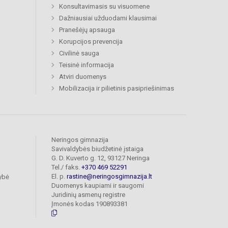
Konsultavimasis su visuomene
Dažniausiai užduodami klausimai
Pranešėjų apsauga
Korupcijos prevencija
Civilinė sauga
Teisinė informacija
Atviri duomenys
Mobilizacija ir pilietinis pasipriešinimas
Neringos gimnazija
Savivaldybės biudžetinė įstaiga
G. D. Kuverto g. 12, 93127 Neringa
Tel./ faks.
+370 469 52291
El. p.
rastine@neringosgimnazija.lt
ybė
Duomenys kaupiami ir saugomi
Juridinių asmenų registre
Įmonės kodas 190893381