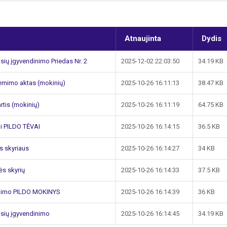
Atnaujinta
Dydis
ių įgyvendinimo Priedas Nr. 2
2025-12-02 22:03:50
34.19 KB
ėmimo aktas (mokinių)
2025-10-26 16:11:13
38.47 KB
tis (mokinių)
2025-10-26 16:11:19
64.75 KB
i PILDO TĖVAI
2025-10-26 16:14:15
36.5 KB
s skyriaus
2025-10-26 16:14:27
34 KB
ės skyrių
2025-10-26 16:14:33
37.5 KB
jimo PILDO MOKINYS
2025-10-26 16:14:39
36 KB
sių įgyvendinimo
2025-10-26 16:14:45
34.19 KB