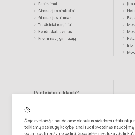
Pasiekimai
Įtra
Gimnazijos simboliai
Nefo
Gimnazijos himnas
Paga
Tradiciniai renginiai
Moki
Bendradarbiavimas
Moki
Priėmimas į gimnaziją
Pat
Bibl
Mok
Pastebėjote klaidų?
Bend
Turite pasiūlymų?
RAŠYKITE
Šioje svetainėje naudojame slapukus siekdami užtikrinti j
teikiamų paslaugų kokybę, analizuoti svetainės naudojimą 
optimizuoti naršymo patirtį. Spustelėję mygtuką „Sutinku“,