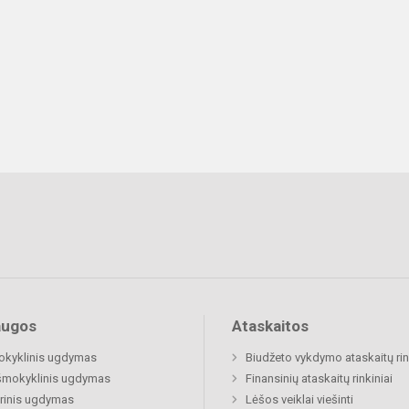
augos
Ataskaitos
okyklinis ugdymas
Biudžeto vykdymo ataskaitų rin
šmokyklinis ugdymas
Finansinių ataskaitų rinkiniai
rinis ugdymas
Lėšos veiklai viešinti