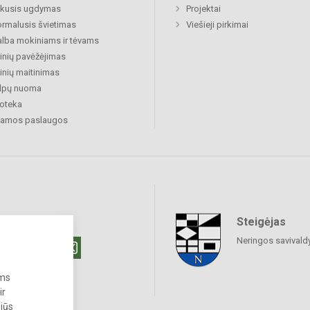
ukusis ugdymas
Projektai
rmalusis švietimas
Viešieji pirkimai
lba mokiniams ir tėvams
nių pavėžėjimas
nių maitinimas
alpų nuoma
ioteka
amos paslaugos
Steigėjas
raukime
Neringos savivald
ums
ir
 jūs