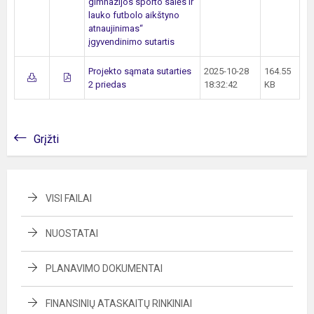
gimnazijos sporto salės ir
lauko futbolo aikštyno
atnaujinimas“
įgyvendinimo sutartis
Projekto sąmata sutarties
2025-10-28
164.55
2 priedas
18:32:42
KB
Grįžti
VISI FAILAI
NUOSTATAI
PLANAVIMO DOKUMENTAI
FINANSINIŲ ATASKAITŲ RINKINIAI