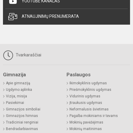
YOUTUBE KANALAS
ATNAUJINIMŲ PRENUMERATA
Tvarkaraščiai
Gimnazija
Paslaugos
Apie gimnaziją
Ikimokyklinis ugdymas
Ugdymo aplinka
Priešmokyklinis ugdymas
Vizija, misija
Vidurinis ugdymas
Pasiekimai
Įtraukusis ugdymas
Gimnazijos simboliai
Neformalusis švietimas
Gimnazijos himnas
Pagalba mokiniams ir tėvams
Tradiciniai renginiai
Mokinių pavėžėjimas
Bendradarbiavimas
Mokinių maitinimas