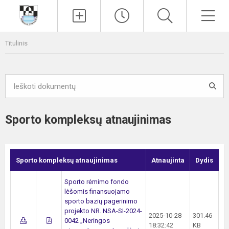
Paieška
Men
Titulinis
Sporto kompleksų atnaujinimas
Sporto kompleksų atnaujinimas
Atnaujinta
Dydis
Sporto rėmimo fondo
lėšomis finansuojamo
sporto bazių pagerinimo
projekto NR. NSA-SI-2024-
2025-10-28
301.46
0042 „Neringos
18:32:42
KB