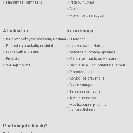
Priėmimas į gimnaziją
Patalpų nuoma
Biblioteka
Mokamos paslaugos
Ataskaitos
Informacija
Biudžeto vykdymo ataskaitų rinkiniai
Nuorodos
Finansinių ataskaitų rinkiniai
Laisvos darbo vietos
Lėšos veiklai viešinti
Asmens duomenų apsauga
Projektai
Konsultavimasis su visuomene
Viešieji pirkimai
Dažniausiai užduodami klausimai
Pranešėjų apsauga
Korupcijos prevencija
Civilinė sauga
Teisinė informacija
Atviri duomenys
Mobilizacija ir pilietinis
pasipriešinimas
Pastebėjote klaidų?