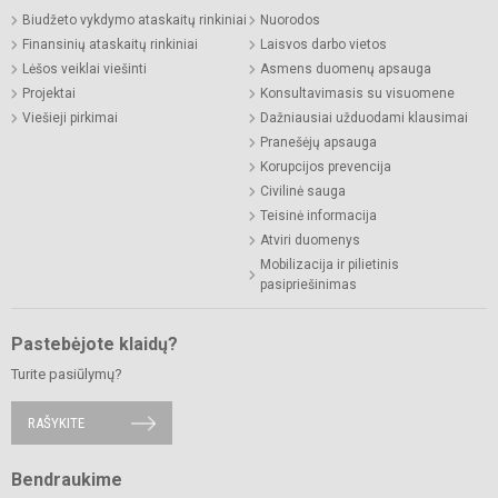
Biudžeto vykdymo ataskaitų rinkiniai
Nuorodos
Finansinių ataskaitų rinkiniai
Laisvos darbo vietos
Lėšos veiklai viešinti
Asmens duomenų apsauga
Projektai
Konsultavimasis su visuomene
Viešieji pirkimai
Dažniausiai užduodami klausimai
Pranešėjų apsauga
Korupcijos prevencija
Civilinė sauga
Teisinė informacija
Atviri duomenys
Mobilizacija ir pilietinis
pasipriešinimas
Pastebėjote klaidų?
Turite pasiūlymų?
RAŠYKITE
Bendraukime