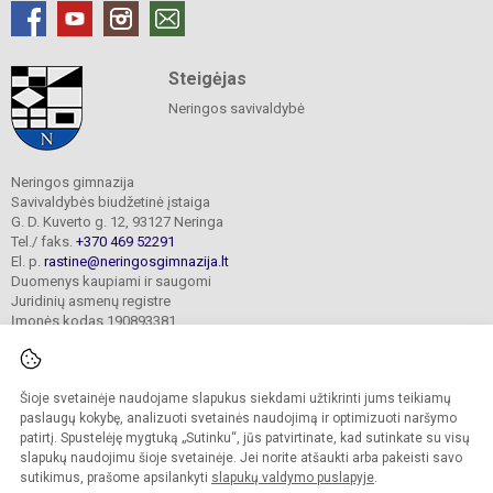
Steigėjas
Neringos savivaldybė
Neringos gimnazija
Savivaldybės biudžetinė įstaiga
G. D. Kuverto g. 12, 93127 Neringa
Tel./ faks.
+370 469 52291
El. p.
rastine@neringosgimnazija.lt
Duomenys kaupiami ir saugomi
Juridinių asmenų registre
Įmonės kodas 190893381
Šioje svetainėje naudojame slapukus siekdami užtikrinti jums teikiamų
© 2026. Neringos gimnazija. Visos teisės saugomos.
Kopijuoti turinį be raštiško įstaigos administracijos sutikimo griežtai draudžiama.
paslaugų kokybę, analizuoti svetainės naudojimą ir optimizuoti naršymo
patirtį. Spustelėję mygtuką „Sutinku“, jūs patvirtinate, kad sutinkate su visų
Prieinamumo paraiška
Slapukų valdymas
slapukų naudojimu šioje svetainėje. Jei norite atšaukti arba pakeisti savo
sutikimus, prašome apsilankyti
slapukų valdymo puslapyje
.
Sumanus būdas atnaujinti