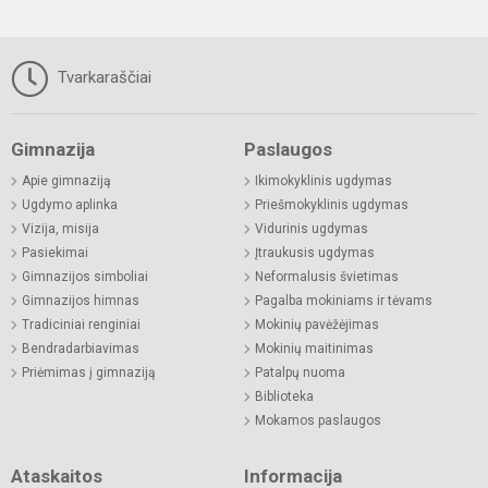
Tvarkaraščiai
Gimnazija
Paslaugos
Apie gimnaziją
Ikimokyklinis ugdymas
Ugdymo aplinka
Priešmokyklinis ugdymas
Vizija, misija
Vidurinis ugdymas
Pasiekimai
Įtraukusis ugdymas
Gimnazijos simboliai
Neformalusis švietimas
Gimnazijos himnas
Pagalba mokiniams ir tėvams
Tradiciniai renginiai
Mokinių pavėžėjimas
Bendradarbiavimas
Mokinių maitinimas
Priėmimas į gimnaziją
Patalpų nuoma
Biblioteka
Mokamos paslaugos
Ataskaitos
Informacija