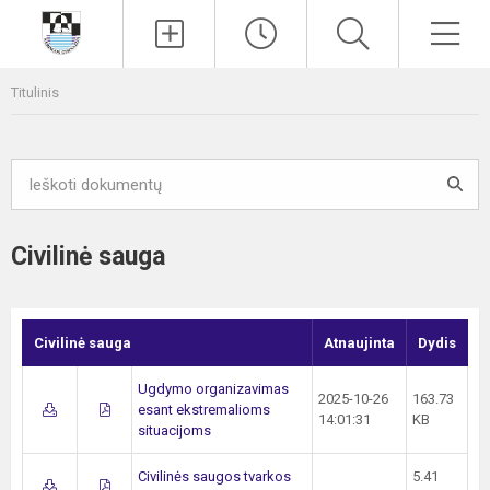
Paieška
Men
Titulinis
Civilinė sauga
Civilinė sauga
Atnaujinta
Dydis
Ugdymo organizavimas
2025-10-26
163.73
esant ekstremalioms
14:01:31
KB
situacijoms
Civilinės saugos tvarkos
5.41