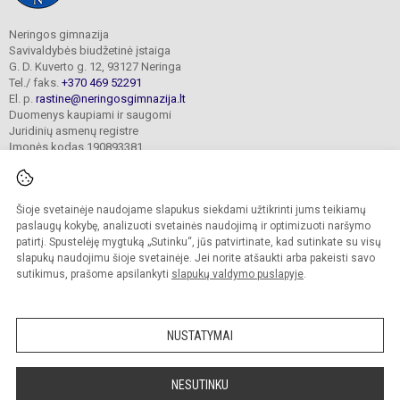
Neringos gimnazija
Savivaldybės biudžetinė įstaiga
G. D. Kuverto g. 12, 93127 Neringa
Tel./ faks.
+370 469 52291
El. p.
rastine@neringosgimnazija.lt
Duomenys kaupiami ir saugomi
Juridinių asmenų registre
Įmonės kodas 190893381
Šioje svetainėje naudojame slapukus siekdami užtikrinti jums teikiamų
© 2026. Neringos gimnazija. Visos teisės saugomos.
Kopijuoti turinį be raštiško įstaigos administracijos sutikimo griežtai draudžiama.
paslaugų kokybę, analizuoti svetainės naudojimą ir optimizuoti naršymo
patirtį. Spustelėję mygtuką „Sutinku“, jūs patvirtinate, kad sutinkate su visų
Prieinamumo paraiška
Slapukų valdymas
slapukų naudojimu šioje svetainėje. Jei norite atšaukti arba pakeisti savo
sutikimus, prašome apsilankyti
slapukų valdymo puslapyje
.
Sumanus būdas atnaujinti
mokyklos interneto
svetainę
NUSTATYMAI
NESUTINKU