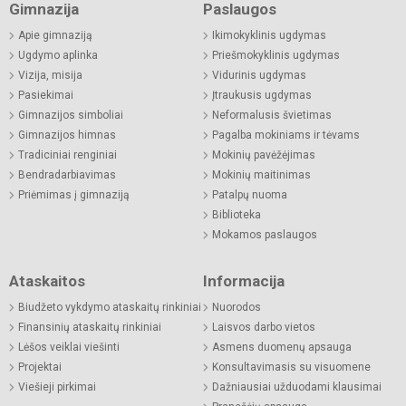
Gimnazija
Paslaugos
Apie gimnaziją
Ikimokyklinis ugdymas
Ugdymo aplinka
Priešmokyklinis ugdymas
Vizija, misija
Vidurinis ugdymas
Pasiekimai
Įtraukusis ugdymas
Gimnazijos simboliai
Neformalusis švietimas
Gimnazijos himnas
Pagalba mokiniams ir tėvams
Tradiciniai renginiai
Mokinių pavėžėjimas
Bendradarbiavimas
Mokinių maitinimas
Priėmimas į gimnaziją
Patalpų nuoma
Biblioteka
Mokamos paslaugos
Ataskaitos
Informacija
Biudžeto vykdymo ataskaitų rinkiniai
Nuorodos
Finansinių ataskaitų rinkiniai
Laisvos darbo vietos
Lėšos veiklai viešinti
Asmens duomenų apsauga
Projektai
Konsultavimasis su visuomene
Viešieji pirkimai
Dažniausiai užduodami klausimai