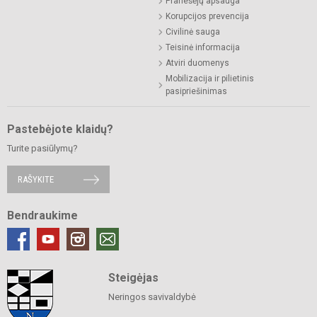
Pranešėjų apsauga
Korupcijos prevencija
Civilinė sauga
Teisinė informacija
Atviri duomenys
Mobilizacija ir pilietinis
pasipriešinimas
Pastebėjote klaidų?
Turite pasiūlymų?
RAŠYKITE
Bendraukime
Steigėjas
Neringos savivaldybė