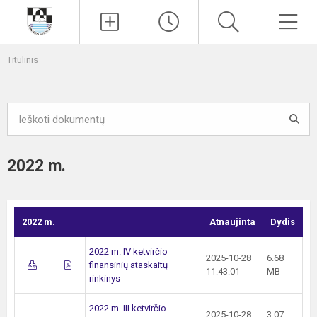
Paieška
Men
Titulinis
2022 m.
2022 m.
Atnaujinta
Dydis
2022 m. IV ketvirčio
2025-10-28
6.68
finansinių ataskaitų
11:43:01
MB
rinkinys
2022 m. III ketvirčio
2025-10-28
3.07