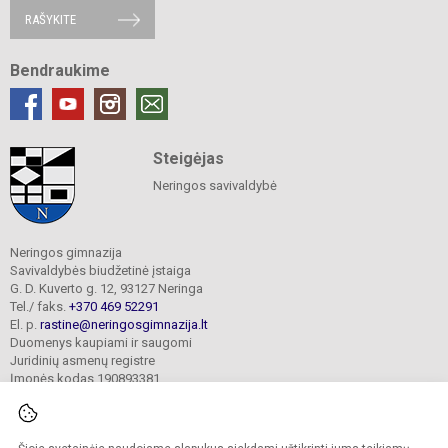
RAŠYKITE
Bendraukime
Steigėjas
Neringos savivaldybė
Neringos gimnazija
Savivaldybės biudžetinė įstaiga
G. D. Kuverto g. 12, 93127 Neringa
Tel./ faks.
+370 469 52291
El. p.
rastine@neringosgimnazija.lt
Duomenys kaupiami ir saugomi
Juridinių asmenų registre
Įmonės kodas 190893381