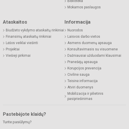
Biblioteka
Mokamos paslaugos
Ataskaitos
Informacija
Biudžeto vykdymo ataskaitų rinkiniai
Nuorodos
Finansinių ataskaitų rinkiniai
Laisvos darbo vietos
Lėšos veiklai viešinti
Asmens duomenų apsauga
Projektai
Konsultavimasis su visuomene
Viešieji pirkimai
Dažniausiai užduodami klausimai
Pranešėjų apsauga
Korupcijos prevencija
Civilinė sauga
Teisinė informacija
Atviri duomenys
Mobilizacija ir pilietinis
pasipriešinimas
Pastebėjote klaidų?
Turite pasiūlymų?