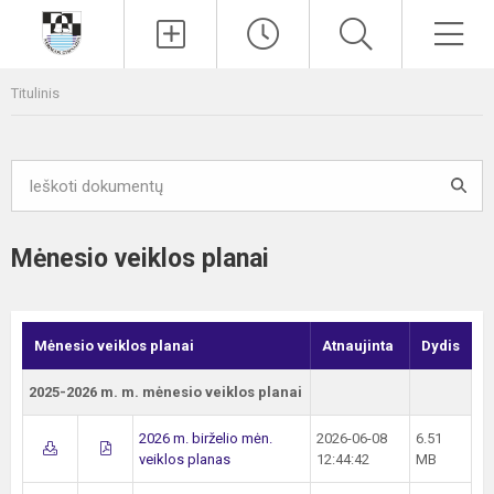
Paieška
Men
Titulinis
Mėnesio veiklos planai
Mėnesio veiklos planai
Atnaujinta
Dydis
2025-2026 m. m. mėnesio veiklos planai
2026 m. birželio mėn.
2026-06-08
6.51
veiklos planas
12:44:42
MB