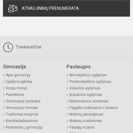
ATNAUJINIMŲ PRENUMERATA
Tvarkaraščiai
Gimnazija
Paslaugos
Apie gimnaziją
Ikimokyklinis ugdymas
Ugdymo aplinka
Priešmokyklinis ugdymas
Vizija, misija
Vidurinis ugdymas
Pasiekimai
Įtraukusis ugdymas
Gimnazijos simboliai
Neformalusis švietimas
Gimnazijos himnas
Pagalba mokiniams ir tėvams
Tradiciniai renginiai
Mokinių pavėžėjimas
Bendradarbiavimas
Mokinių maitinimas
Priėmimas į gimnaziją
Patalpų nuoma