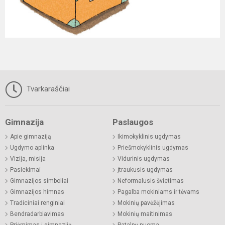
Tvarkaraščiai
Gimnazija
Paslaugos
Apie gimnaziją
Ikimokyklinis ugdymas
Ugdymo aplinka
Priešmokyklinis ugdymas
Vizija, misija
Vidurinis ugdymas
Pasiekimai
Įtraukusis ugdymas
Gimnazijos simboliai
Neformalusis švietimas
Gimnazijos himnas
Pagalba mokiniams ir tėvams
Tradiciniai renginiai
Mokinių pavėžėjimas
Bendradarbiavimas
Mokinių maitinimas
Priėmimas į gimnaziją
Patalpų nuoma