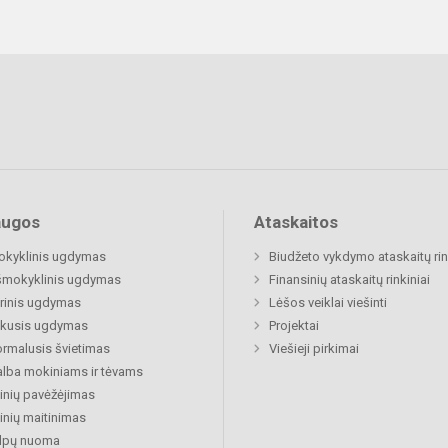
augos
Ataskaitos
okyklinis ugdymas
Biudžeto vykdymo ataskaitų rin
šmokyklinis ugdymas
Finansinių ataskaitų rinkiniai
rinis ugdymas
Lėšos veiklai viešinti
ukusis ugdymas
Projektai
rmalusis švietimas
Viešieji pirkimai
lba mokiniams ir tėvams
nių pavėžėjimas
nių maitinimas
alpų nuoma