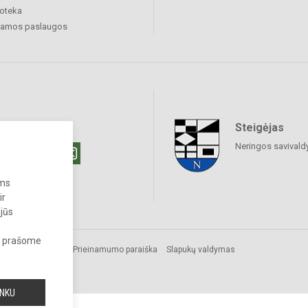
ioteka
amos paslaugos
Steigėjas
raukime
Neringos savivald
ums
ir
 jūs
s, prašome
Prieinamumo paraiška
Slapukų valdymas
INKU