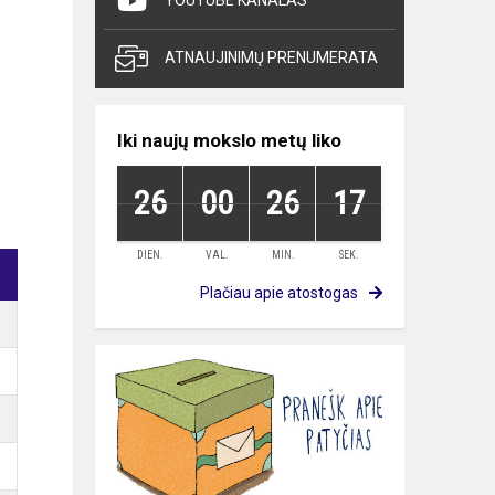
YOUTUBE KANALAS
ATNAUJINIMŲ PRENUMERATA
Iki naujų mokslo metų liko
26
00
26
16
DIEN.
VAL.
MIN.
SEK.
Plačiau apie atostogas