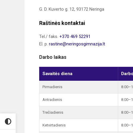
G. D. Kuverto g. 12, 93172 Neringa
Raštinės kontaktai
Tel./ faks.
+370 469 52291
El. p.
rastine@neringosgimnazija.lt
Darbo laikas
Savaitės diena
Darbo
Pirmadienis
8.00–1
Antradienis
8.00–1
Trečiadienis
8.00–1
Ketvirtadienis
8.00–1