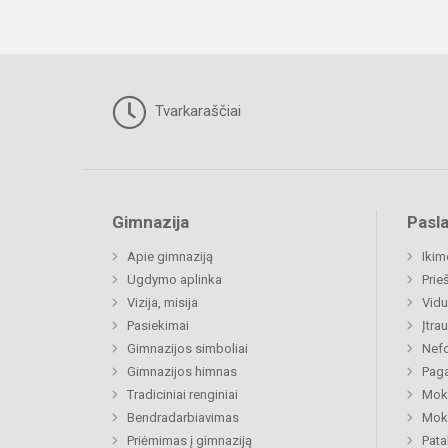
Tvarkaraščiai
Gimnazija
Pasl
Apie gimnaziją
Ikim
Ugdymo aplinka
Prie
Vizija, misija
Vidu
Pasiekimai
Įtra
Gimnazijos simboliai
Nefo
Gimnazijos himnas
Paga
Tradiciniai renginiai
Moki
Bendradarbiavimas
Moki
Priėmimas į gimnaziją
Pat