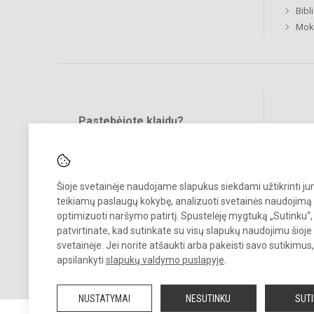
Bibl
Mok
Pastebėjote klaidų?
Bend
Turite pasiūlymų?
RAŠYKITE
Šioje svetainėje naudojame slapukus siekdami užtikrinti j
teikiamų paslaugų kokybę, analizuoti svetainės naudojimą 
optimizuoti naršymo patirtį. Spustelėję mygtuką „Sutinku“,
patvirtinate, kad sutinkate su visų slapukų naudojimu šioje
svetainėje. Jei norite atšaukti arba pakeisti savo sutikimu
© 2026. Neringos gimnazija. Visos teisės saugomos.
apsilankyti
slapukų valdymo puslapyje
.
Kopijuoti turinį be raštiško įstaigos administracijos sutikimo griežtai
draudžiama.
NUSTATYMAI
NESUTINKU
SUT