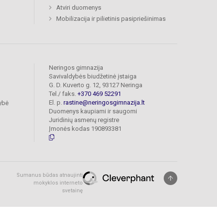
Atviri duomenys
Mobilizacija ir pilietinis pasipriešinimas
Neringos gimnazija
Savivaldybės biudžetinė įstaiga
G. D. Kuverto g. 12, 93127 Neringa
Tel./ faks.
+370 469 52291
El. p.
rastine@neringosgimnazija.lt
ybė
Duomenys kaupiami ir saugomi
Juridinių asmenų registre
Įmonės kodas 190893381
Sumanus būdas atnaujinti
mokyklos interneto
svetainę