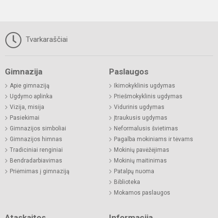
Tvarkaraščiai
Gimnazija
Paslaugos
Apie gimnaziją
Ikimokyklinis ugdymas
Ugdymo aplinka
Priešmokyklinis ugdymas
Vizija, misija
Vidurinis ugdymas
Pasiekimai
Įtraukusis ugdymas
Gimnazijos simboliai
Neformalusis švietimas
Gimnazijos himnas
Pagalba mokiniams ir tėvams
Tradiciniai renginiai
Mokinių pavėžėjimas
Bendradarbiavimas
Mokinių maitinimas
Priėmimas į gimnaziją
Patalpų nuoma
Biblioteka
Mokamos paslaugos
Ataskaitos
Informacija