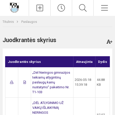
Paieška
Men
Titulinis
Paslaugos
Juodkrantės skyrius
Juodkrantės skyrius
Atnaujinta
Dydis
„Dėl Neringos gimnazijos
teikiamų atlygintinų
2026-05-18
44.88
paslaugų kainų
15:39:18
KB
nustatymo“ pakeitimo Nr.
T1-103
„DĖL ATLYGINIMO UŽ
VAIKŲ IŠLAIKYMĄ
NERINGOS
37.07