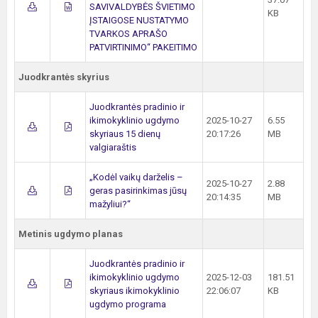
SAVIVALDYBĖS ŠVIETIMO
KB
ĮSTAIGOSE NUSTATYMO
TVARKOS APRAŠO
PATVIRTINIMO“ PAKEITIMO
Juodkrantės skyrius
Juodkrantės pradinio ir
ikimokyklinio ugdymo
2025-10-27
6.55
skyriaus 15 dienų
20:17:26
MB
valgiaraštis
„Kodėl vaikų darželis –
2025-10-27
2.88
geras pasirinkimas jūsų
20:14:35
MB
mažyliui?“
Metinis ugdymo planas
Juodkrantės pradinio ir
ikimokyklinio ugdymo
2025-12-03
181.51
skyriaus ikimokyklinio
22:06:07
KB
ugdymo programa