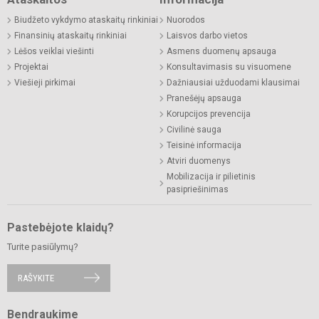
Biudžeto vykdymo ataskaitų rinkiniai
Nuorodos
Finansinių ataskaitų rinkiniai
Laisvos darbo vietos
Lėšos veiklai viešinti
Asmens duomenų apsauga
Projektai
Konsultavimasis su visuomene
Viešieji pirkimai
Dažniausiai užduodami klausimai
Pranešėjų apsauga
Korupcijos prevencija
Civilinė sauga
Teisinė informacija
Atviri duomenys
Mobilizacija ir pilietinis
pasipriešinimas
Pastebėjote klaidų?
Turite pasiūlymų?
RAŠYKITE
Bendraukime