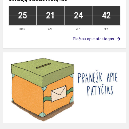
25
21
24
42
DIEN.
VAL.
MIN.
SEK.
Plačiau apie atostogas