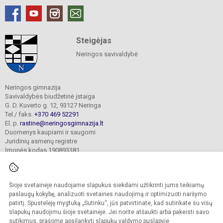
Steigėjas
Neringos savivaldybė
Neringos gimnazija
Savivaldybės biudžetinė įstaiga
G. D. Kuverto g. 12, 93127 Neringa
Tel./ faks.
+370 469 52291
El. p.
rastine@neringosgimnazija.lt
Duomenys kaupiami ir saugomi
Juridinių asmenų registre
Įmonės kodas 190893381
Šioje svetainėje naudojame slapukus siekdami užtikrinti jums teikiamų
© 2026. Neringos gimnazija. Visos teisės saugomos.
Kopijuoti turinį be raštiško įstaigos administracijos sutikimo griežtai draudžiama.
paslaugų kokybę, analizuoti svetainės naudojimą ir optimizuoti naršymo
patirtį. Spustelėję mygtuką „Sutinku“, jūs patvirtinate, kad sutinkate su visų
Prieinamumo paraiška
Slapukų valdymas
slapukų naudojimu šioje svetainėje. Jei norite atšaukti arba pakeisti savo
sutikimus, prašome apsilankyti
slapukų valdymo puslapyje
.