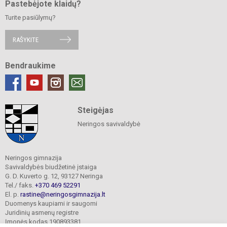
Pastebėjote klaidų?
Turite pasiūlymų?
RAŠYKITE
Bendraukime
Steigėjas
Neringos savivaldybė
Neringos gimnazija
Savivaldybės biudžetinė įstaiga
G. D. Kuverto g. 12, 93127 Neringa
Tel./ faks.
+370 469 52291
El. p.
rastine@neringosgimnazija.lt
Duomenys kaupiami ir saugomi
Juridinių asmenų registre
Įmonės kodas 190893381