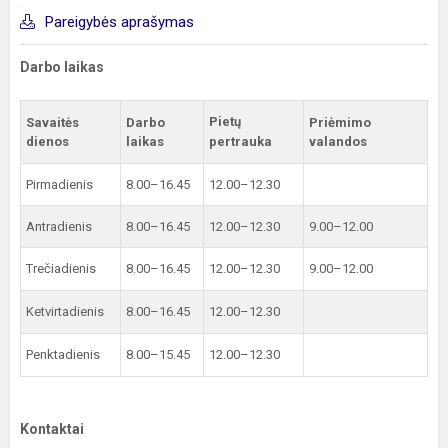
Pareigybės aprašymas
Darbo laikas
Pietų
Savaitės
Darbo
Priėmimo
dienos
laikas
pertrauka
valandos
Pirmadienis
8.00–16.45
12.00–12.30
Antradienis
8.00–16.45
12.00–12.30
9.00–12.00
Trečiadienis
8.00–16.45
12.00–12.30
9.00–12.00
Ketvirtadienis
8.00–16.45
12.00–12.30
Penktadienis
8.00–15.45
12.00–12.30
Kontaktai