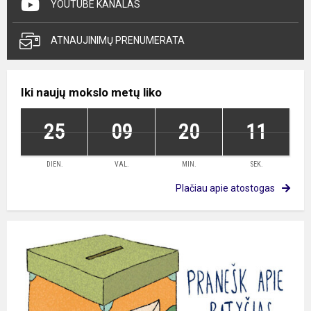
YOUTUBE KANALAS
ATNAUJINIMŲ PRENUMERATA
Iki naujų mokslo metų liko
25
09
20
10
DIEN.
VAL.
MIN.
SEK.
Plačiau apie atostogas