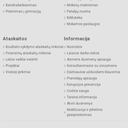
Bendradarbiavimas
Mokinių maitinimas
Priėmimas į gimnaziją
Patalpų nuoma
Biblioteka
Mokamos paslaugos
Ataskaitos
Informacija
Biudžeto vykdymo ataskaitų rinkiniai
Nuorodos
Finansinių ataskaitų rinkiniai
Laisvos darbo vietos
Lėšos veiklai viešinti
Asmens duomenų apsauga
Projektai
Konsultavimasis su visuomene
Viešieji pirkimai
Dažniausiai užduodami klausimai
Pranešėjų apsauga
Korupcijos prevencija
Civilinė sauga
Teisinė informacija
Atviri duomenys
Mobilizacija ir pilietinis
pasipriešinimas