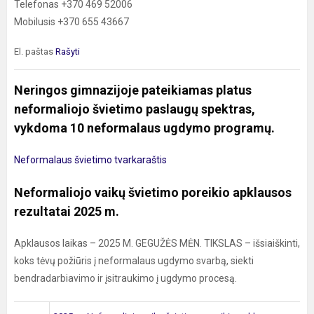
Telefonas +370 469 52006
Mobilusis +370 655 43667
El. paštas
Rašyti
Neringos gimnazijoje pateikiamas platus
neformaliojo švietimo paslaugų spektras,
vykdoma 10 neformalaus ugdymo programų.
Neformalaus švietimo tvarkaraštis
Neformaliojo vaikų švietimo poreikio apklausos
rezultatai 2025 m.
Apklausos laikas – 2025 M. GEGUŽĖS MĖN. TIKSLAS – išsiaiškinti,
koks tėvų požiūris į neformalaus ugdymo svarbą, siekti
bendradarbiavimo ir įsitraukimo į ugdymo procesą.