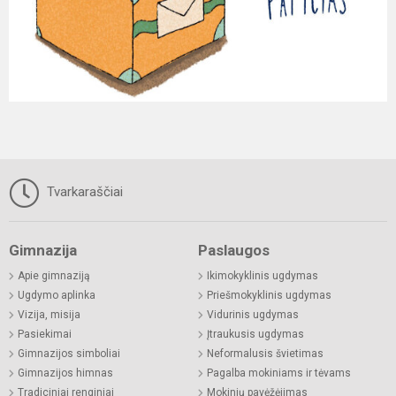
Tvarkaraščiai
Gimnazija
Paslaugos
Apie gimnaziją
Ikimokyklinis ugdymas
Ugdymo aplinka
Priešmokyklinis ugdymas
Vizija, misija
Vidurinis ugdymas
Pasiekimai
Įtraukusis ugdymas
Gimnazijos simboliai
Neformalusis švietimas
Gimnazijos himnas
Pagalba mokiniams ir tėvams
Tradiciniai renginiai
Mokinių pavėžėjimas