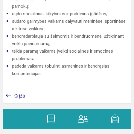
pamokų;
ugdo socialinius, kūrybinius ir praktinius įgūdžius;
sudaro galimybes vaikams dalyvauti meninėse, sportinėse
ir kitose veiklose;
bendradarbiauja su šeimomis ir bendruomene, užtikrinant
veiklų prieinamumą;
teikia paramą vaikams įveikti socialines ir emocines
problemas;
padeda vaikams tobulinti asmenines ir bendrąsias
kompetencijas.
Grįžti