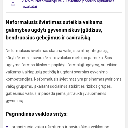
2025 m. Neformaliojo vaikų švietimo poreikio apklausos
rezultatai
Neformalusis švietimas suteikia vaikams
galimybes ugdyti gyvenimiškus įgūdžius,
bendruosius gebėjimus ir saviraišką.
Neformalusis švietimas skatina vaikų socialinę integraciją,
kūrybiškumą ir saviraišką laisvalaikio metu po pamokų. Šios
ugdymo formos tikslas – papildyti formalųjį ugdymą, suteikiant
vaikams įvairiapusių patirčių ir ugdant svarbias gyvenimo
kompetencijas. Neformalusis švietimas yra prieinamas įvairioms
vaikų grupėms, įskaitant socialinės atskirties rizikos grupes,
gabesnius vaikus, ir padeda jiems įsitraukti į visuomenės
gyvenimą.
Pagrindinės veiklos sritys:
organizuoja vaikų užimtumo ir saviraiškos veiklas po