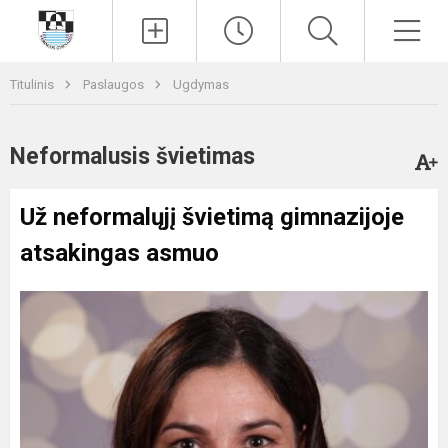
Paieška
Men
Titulinis
Paslaugos
Ugdymas
Neformalusis švietimas
Už neformalųjį švietimą gimnazijoje
atsakingas asmuo