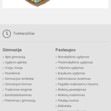
Tvarkaraščiai
Gimnazija
Paslaugos
Apie gimnaziją
Ikimokyklinis ugdymas
Ugdymo aplinka
Priešmokyklinis ugdymas
Vizija, misija
Vidurinis ugdymas
Pasiekimai
Įtraukusis ugdymas
Gimnazijos simboliai
Neformalusis švietimas
Gimnazijos himnas
Pagalba mokiniams ir tėvams
Tradiciniai renginiai
Mokinių pavėžėjimas
Bendradarbiavimas
Mokinių maitinimas
Priėmimas į gimnaziją
Patalpų nuoma
Biblioteka