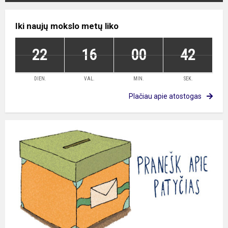
Iki naujų mokslo metų liko
22
16
00
42
DIEN.
VAL.
MIN.
SEK.
Plačiau apie atostogas