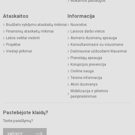
Mokamos paslaugos
Ataskaitos
Informacija
Biudžeto vykdymo ataskaitų rinkiniai
Nuorodos
Finansinių ataskaitų rinkiniai
Laisvos darbo vietos
Lėšos veiklai viešinti
Asmens duomenų apsauga
Projektai
Konsultavimasis su visuomene
Viešieji pirkimai
Dažniausiai užduodami klausimai
Pranešėjų apsauga
Korupcijos prevencija
Civilinė sauga
Teisinė informacija
Atviri duomenys
Mobilizacija ir pilietinis
pasipriešinimas
Pastebėjote klaidų?
Turite pasiūlymų?
RAŠYKITE