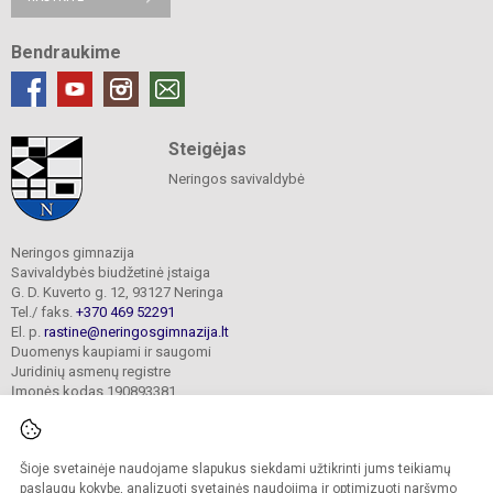
Bendraukime
Steigėjas
Neringos savivaldybė
Neringos gimnazija
Savivaldybės biudžetinė įstaiga
G. D. Kuverto g. 12, 93127 Neringa
Tel./ faks.
+370 469 52291
El. p.
rastine@neringosgimnazija.lt
Duomenys kaupiami ir saugomi
Juridinių asmenų registre
Įmonės kodas 190893381
Šioje svetainėje naudojame slapukus siekdami užtikrinti jums teikiamų
© 2026. Neringos gimnazija. Visos teisės saugomos.
Kopijuoti turinį be raštiško įstaigos administracijos sutikimo griežtai draudžiama.
paslaugų kokybę, analizuoti svetainės naudojimą ir optimizuoti naršymo