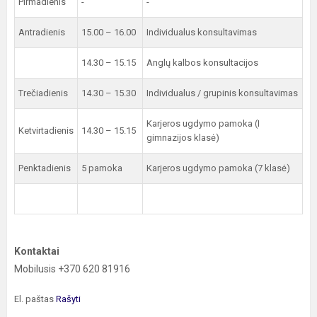
Pirmadienis
-
-
Antradienis
15.00 – 16.00
Individualus konsultavimas
14.30 – 15.15
Anglų kalbos konsultacijos
Trečiadienis
14.30 – 15.30
Individualus / grupinis konsultavimas
Karjeros ugdymo pamoka (I
Ketvirtadienis
14.30 – 15.15
gimnazijos klasė)
Penktadienis
5 pamoka
Karjeros ugdymo pamoka (7 klasė)
Kontaktai
Mobilusis +370 620 81916
El. paštas
Rašyti