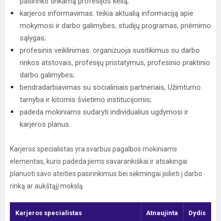
pasirinkti tinkamą profesijos kelią;
karjeros informavimas: teikia aktualią informaciją apie
mokymosi ir darbo galimybes, studijų programas, priėmimo
sąlygas;
profesinis veiklinimas: organizuoja susitikimus su darbo
rinkos atstovais, profesijų pristatymus, profesinio praktinio
darbo galimybes;
bendradarbiavimas su socialiniais partneriais, Užimtumo
tarnyba ir kitomis švietimo institucijomis;
padeda mokiniams sudaryti individualius ugdymosi ir
karjeros planus.
Karjeros specialistas yra svarbus pagalbos mokiniams
elementas, kuris padeda jiems savarankiškai ir atsakingai
planuoti savo ateities pasirinkimus bei sėkmingai įsilieti į darbo
rinką ar aukštąjį mokslą.
Karjeros specialistas
Atnaujinta
Dydis