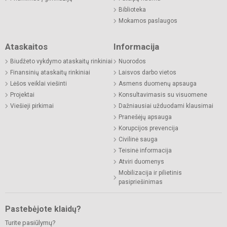
Biblioteka
Mokamos paslaugos
Ataskaitos
Informacija
Biudžeto vykdymo ataskaitų rinkiniai
Nuorodos
Finansinių ataskaitų rinkiniai
Laisvos darbo vietos
Lėšos veiklai viešinti
Asmens duomenų apsauga
Projektai
Konsultavimasis su visuomene
Viešieji pirkimai
Dažniausiai užduodami klausimai
Pranešėjų apsauga
Korupcijos prevencija
Civilinė sauga
Teisinė informacija
Atviri duomenys
Mobilizacija ir pilietinis
pasipriešinimas
Pastebėjote klaidų?
Turite pasiūlymų?