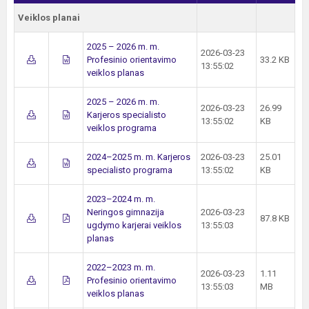
Veiklos planai
2025 – 2026 m. m.
2026-03-23
Profesinio orientavimo
33.2 KB
13:55:02
veiklos planas
2025 – 2026 m. m.
2026-03-23
26.99
Karjeros specialisto
13:55:02
KB
veiklos programa
2024–2025 m. m. Karjeros
2026-03-23
25.01
specialisto programa
13:55:02
KB
2023–2024 m. m.
Neringos gimnazija
2026-03-23
87.8 KB
ugdymo karjerai veiklos
13:55:03
planas
2022–2023 m. m.
2026-03-23
1.11
Profesinio orientavimo
13:55:03
MB
veiklos planas