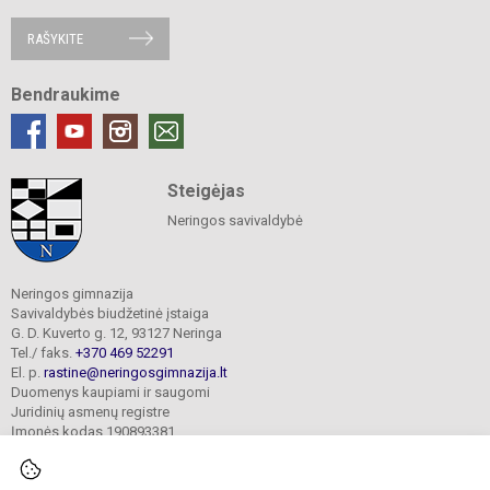
RAŠYKITE
Bendraukime
Steigėjas
Neringos savivaldybė
Neringos gimnazija
Savivaldybės biudžetinė įstaiga
G. D. Kuverto g. 12, 93127 Neringa
Tel./ faks.
+370 469 52291
El. p.
rastine@neringosgimnazija.lt
Duomenys kaupiami ir saugomi
Juridinių asmenų registre
Įmonės kodas 190893381