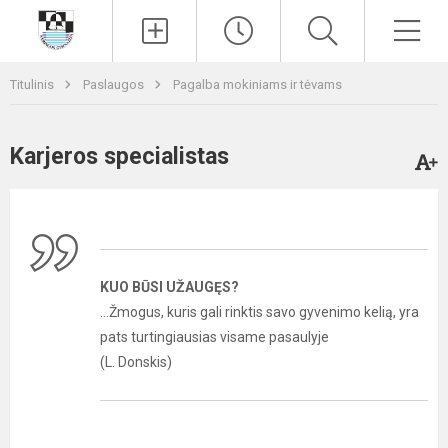
Paieška
Men
Titulinis
Paslaugos
Pagalba mokiniams ir tėvams
Karjeros specialistas
KUO BŪSI UŽAUGĘS?
...Žmogus, kuris gali rinktis savo gyvenimo kelią, yra
pats turtingiausias visame pasaulyje
(L. Donskis)