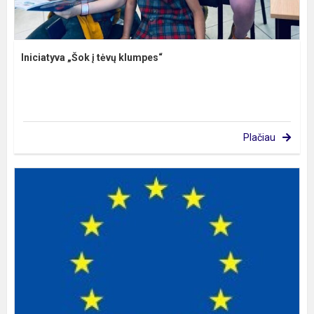
Iniciatyva „Šok į tėvų klumpes“
Plačiau