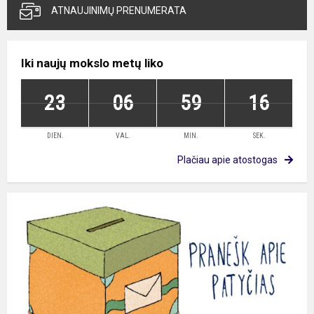
ATNAUJINIMŲ PRENUMERATA
Iki naujų mokslo metų liko
23
06
59
15
DIEN.
VAL.
MIN.
SEK.
Plačiau apie atostogas