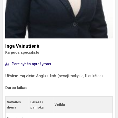
Inga Vainutienė
Karjeros specialistė
Pareigybės aprašymas
Užsiėmimų vieta:
Anglų k. kab. (senoji mokykla, III aukštas)
Darbo laikas
Savaitės
Laikas /
Veikla
diena
pamoka