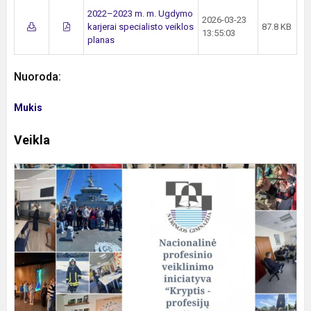
2022–2023 m. m. Ugdymo
2026-03-23
karjerai specialisto veiklos
87.8 KB
13:55:03
planas
Nuoroda:
Mukis
Veikla