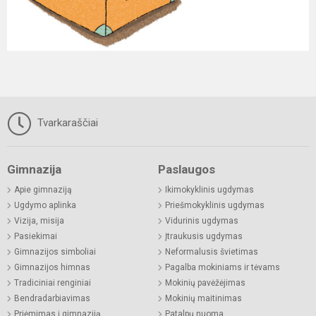
Tvarkaraščiai
Gimnazija
Paslaugos
Apie gimnaziją
Ikimokyklinis ugdymas
Ugdymo aplinka
Priešmokyklinis ugdymas
Vizija, misija
Vidurinis ugdymas
Pasiekimai
Įtraukusis ugdymas
Gimnazijos simboliai
Neformalusis švietimas
Gimnazijos himnas
Pagalba mokiniams ir tėvams
Tradiciniai renginiai
Mokinių pavėžėjimas
Bendradarbiavimas
Mokinių maitinimas
Priėmimas į gimnaziją
Patalpų nuoma