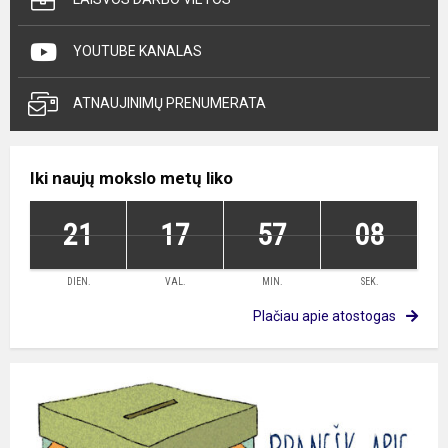
YOUTUBE KANALAS
ATNAUJINIMŲ PRENUMERATA
Iki naujų mokslo metų liko
21
17
57
08
DIEN.
VAL.
MIN.
SEK.
Plačiau apie atostogas