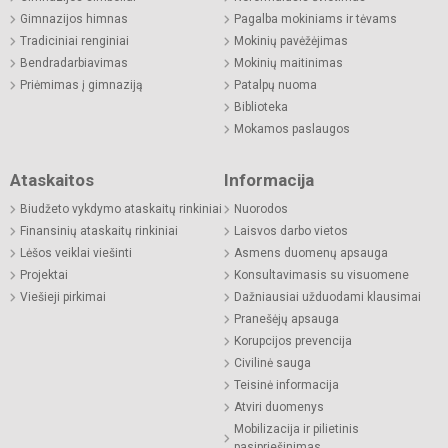
Gimnazijos himnas
Pagalba mokiniams ir tėvams
Tradiciniai renginiai
Mokinių pavėžėjimas
Bendradarbiavimas
Mokinių maitinimas
Priėmimas į gimnaziją
Patalpų nuoma
Biblioteka
Mokamos paslaugos
Ataskaitos
Informacija
Biudžeto vykdymo ataskaitų rinkiniai
Nuorodos
Finansinių ataskaitų rinkiniai
Laisvos darbo vietos
Lėšos veiklai viešinti
Asmens duomenų apsauga
Projektai
Konsultavimasis su visuomene
Viešieji pirkimai
Dažniausiai užduodami klausimai
Pranešėjų apsauga
Korupcijos prevencija
Civilinė sauga
Teisinė informacija
Atviri duomenys
Mobilizacija ir pilietinis
pasipriešinimas