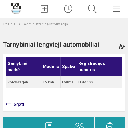
Paieška
Men
Titulinis
Administracinė informacija
Tarnybiniai lengvieji automobiliai
Gamybinė
Registracijos
Modelis
Spalva
markė
numeris
Volkswagen
Touran
Mėlyna
HBM 533
Grįžti