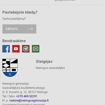
Pastebėjote klaidų?
Turite pasiūlymų?
RAŠYKITE
Bendraukime
Steigėjas
Neringos savivaldybė
Neringos gimnazija
Savivaldybės biudžetinė įstaiga
G. D. Kuverto g. 12, 93127 Neringa
Tel./ faks.
+370 469 52291
El. p.
rastine@neringosgimnazija.lt
Duomenys kaupiami ir saugomi