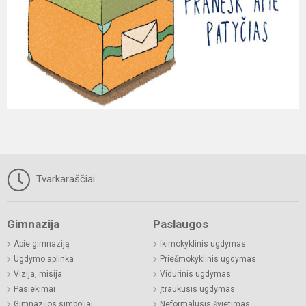
Tvarkaraščiai
Gimnazija
Paslaugos
Apie gimnaziją
Ikimokyklinis ugdymas
Ugdymo aplinka
Priešmokyklinis ugdymas
Vizija, misija
Vidurinis ugdymas
Pasiekimai
Įtraukusis ugdymas
Gimnazijos simboliai
Neformalusis švietimas