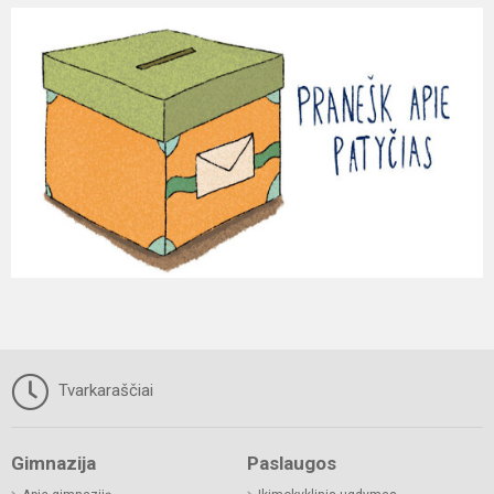
Tvarkaraščiai
Gimnazija
Paslaugos