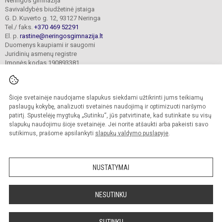
Neringos gimnazija
Savivaldybės biudžetinė įstaiga
G. D. Kuverto g. 12, 93127 Neringa
Tel./ faks.
+370 469 52291
El. p.
rastine@neringosgimnazija.lt
Duomenys kaupiami ir saugomi
Juridinių asmenų registre
Įmonės kodas 190893381
Šioje svetainėje naudojame slapukus siekdami užtikrinti jums teikiamų
© 2026. Neringos gimnazija. Visos teisės saugomos.
Kopijuoti turinį be raštiško įstaigos administracijos sutikimo griežtai draudžiama.
paslaugų kokybę, analizuoti svetainės naudojimą ir optimizuoti naršymo
patirtį. Spustelėję mygtuką „Sutinku“, jūs patvirtinate, kad sutinkate su visų
Prieinamumo paraiška
Slapukų valdymas
slapukų naudojimu šioje svetainėje. Jei norite atšaukti arba pakeisti savo
sutikimus, prašome apsilankyti
slapukų valdymo puslapyje
.
Sumanus būdas atnaujinti
mokyklos interneto
svetainę
NUSTATYMAI
NESUTINKU
SUTINKU