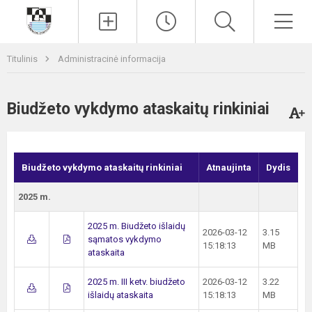
Paieška
Men
Titulinis
Administracinė informacija
Biudžeto vykdymo ataskaitų rinkiniai
Biudžeto vykdymo ataskaitų rinkiniai
Atnaujinta
Dydis
2025 m.
2025 m. Biudžeto išlaidų
2026-03-12
3.15
sąmatos vykdymo
15:18:13
MB
ataskaita
2025 m. III ketv. biudžeto
2026-03-12
3.22
išlaidų ataskaita
15:18:13
MB