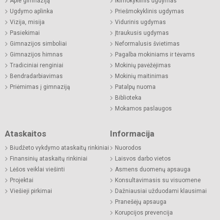
Apie gimnaziją
Ikimokyklinis ugdymas
Ugdymo aplinka
Priešmokyklinis ugdymas
Vizija, misija
Vidurinis ugdymas
Pasiekimai
Įtraukusis ugdymas
Gimnazijos simboliai
Neformalusis švietimas
Gimnazijos himnas
Pagalba mokiniams ir tėvams
Tradiciniai renginiai
Mokinių pavėžėjimas
Bendradarbiavimas
Mokinių maitinimas
Priėmimas į gimnaziją
Patalpų nuoma
Biblioteka
Mokamos paslaugos
Ataskaitos
Informacija
Biudžeto vykdymo ataskaitų rinkiniai
Nuorodos
Finansinių ataskaitų rinkiniai
Laisvos darbo vietos
Lėšos veiklai viešinti
Asmens duomenų apsauga
Projektai
Konsultavimasis su visuomene
Viešieji pirkimai
Dažniausiai užduodami klausimai
Pranešėjų apsauga
Korupcijos prevencija