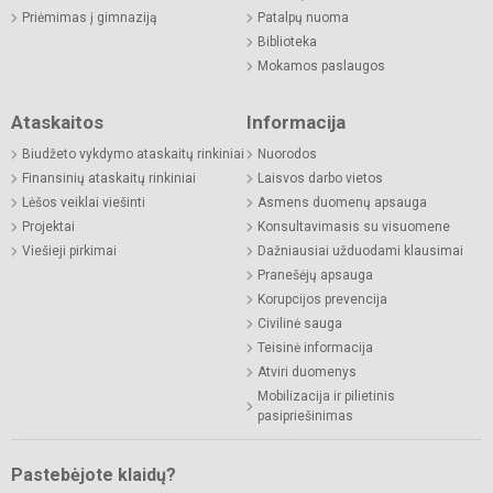
Priėmimas į gimnaziją
Patalpų nuoma
Biblioteka
Mokamos paslaugos
Ataskaitos
Informacija
Biudžeto vykdymo ataskaitų rinkiniai
Nuorodos
Finansinių ataskaitų rinkiniai
Laisvos darbo vietos
Lėšos veiklai viešinti
Asmens duomenų apsauga
Projektai
Konsultavimasis su visuomene
Viešieji pirkimai
Dažniausiai užduodami klausimai
Pranešėjų apsauga
Korupcijos prevencija
Civilinė sauga
Teisinė informacija
Atviri duomenys
Mobilizacija ir pilietinis
pasipriešinimas
Pastebėjote klaidų?