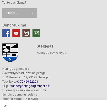
Turite pasiūlymų?
RAŠYKITE
Bendraukime
Steigėjas
Neringos savivaldybė
Neringos gimnazija
Savivaldybės biudžetinė įstaiga
G. D. Kuverto g. 12, 93127 Neringa
Tel./ faks.
+370 469 52291
El. p.
rastine@neringosgimnazija.lt
Duomenys kaupiami ir saugomi
Juridinių asmenų registre
Įmonės kodas 190893381