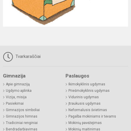
Tvarkaraščiai
Gimnazija
Paslaugos
Apie gimnaziją
Ikimokyklinis ugdymas
Ugdymo aplinka
Priešmokyklinis ugdymas
Vizija, misija
Vidurinis ugdymas
Pasiekimai
Įtraukusis ugdymas
Gimnazijos simboliai
Neformalusis švietimas
Gimnazijos himnas
Pagalba mokiniams ir tėvams
Tradiciniai renginiai
Mokinių pavėžėjimas
Bendradarbiavimas
Mokinių maitinimas