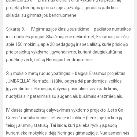
Lapkričio 25 d. – Erasmus diena, skirta vykdomų tarptautinių
projektų Neringos gimnazijoje apžvalgai, gerosios patirties
sklaidai su gimnazijos bendruomene.
Šį kartą 8, I – IV gimnazijos klasių susitikime – pakilėtos nuotaikos
ir simbolinės progos. Skaičiuojame dešimtmetį Erasmus patirčių:
apie 150 mokinių, apie 20 pedagogų ir specialistų, kurie prisidėjo
prie projektų vykdymo, įgyvendinimo, kuriant daugiakultūrinę
pridėtinę vertę mūsų Neringos bendruomenei.
Šių mokslo metų ruduo ypatingas – baigėsi Erasmus projektas
„UMBRELLA“. Nemažai iššūkių patyrę dėl pandemijos, veiklos
įgyvendintos sėkmingai; dalyviai pasidalino savo patirtimis,
nuotykiais ir patarimais su augančiais būsimais erazmiečiais.
IV klasės gimnazistų dalyvavimas vykdomo projekto „Let‘s Go
Green!“ mobilumuose Lietuvoje ir Liubline (Lenkijoje) artina jų
teisę į alumnų statusą. Tai laida, kuri palieka ryškų įspaudą
kuriant eko mokyklos idėją Neringos gimnazijoje. Nuo asmeninės