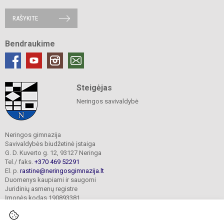
RAŠYKITE
Bendraukime
Steigėjas
Neringos savivaldybė
Neringos gimnazija
Savivaldybės biudžetinė įstaiga
G. D. Kuverto g. 12, 93127 Neringa
Tel./ faks.
+370 469 52291
El. p.
rastine@neringosgimnazija.lt
Duomenys kaupiami ir saugomi
Juridinių asmenų registre
Įmonės kodas 190893381