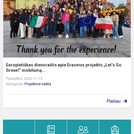
p
„
G
G.
Europietiškas dienoraštis apie Erasmus projekto „Let’s Go
Green!” mobilumą...
Paskelbta: 2022-11-15
Kategorija:
Projektinė veikla
Plačiau