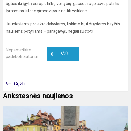
ūgties iki įgytų europietiškų vertybių gausos rago savo patirtis
įprasmins kitose gimnazijos ir ne tik veiklose.
Jauniesiems projekto dalyviams, linkime būti drąsiems ir ryžtis
naujiems potyriams – paragavęs, negali sustoti!
Nepamirškite
0
AČIŪ
padėkoti autoriui
Grįžti
Ankstesnės naujienos
E
d
a
E