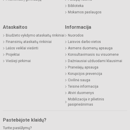
Biblioteka
Mokamos paslaugos
Ataskaitos
Informacija
Biudžeto vykdymo ataskaitų rinkiniai
Nuorodos
Finansinių ataskaitų rinkiniai
Laisvos darbo vietos
Lėšos veiklai viešinti
Asmens duomenų apsauga
Projektai
Konsultavimasis su visuomene
Viešieji pirkimai
Dažniausiai užduodami klausimai
Pranešėjų apsauga
Korupcijos prevencija
Civilinė sauga
Teisinė informacija
Atviri duomenys
Mobilizacija ir pilietinis
pasipriešinimas
Pastebėjote klaidų?
Turite pasiūlymų?