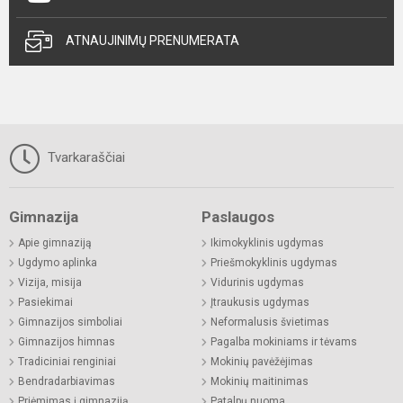
ATNAUJINIMŲ PRENUMERATA
Tvarkaraščiai
Gimnazija
Paslaugos
Apie gimnaziją
Ikimokyklinis ugdymas
Ugdymo aplinka
Priešmokyklinis ugdymas
Vizija, misija
Vidurinis ugdymas
Pasiekimai
Įtraukusis ugdymas
Gimnazijos simboliai
Neformalusis švietimas
Gimnazijos himnas
Pagalba mokiniams ir tėvams
Tradiciniai renginiai
Mokinių pavėžėjimas
Bendradarbiavimas
Mokinių maitinimas
Priėmimas į gimnaziją
Patalpų nuoma