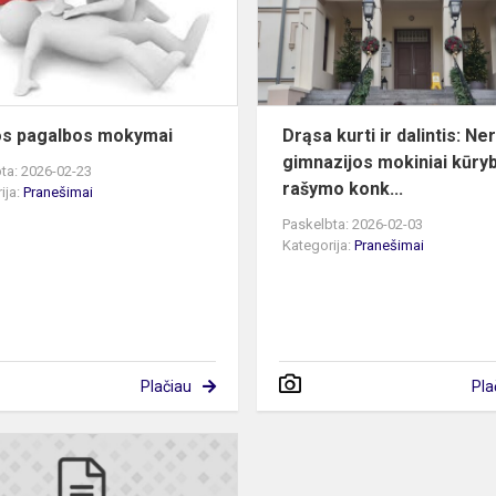
s pagalbos mokymai
Drąsa kurti ir dalintis: Ne
gimnazijos mokiniai kūryb
ta: 2026-02-23
rašymo konk...
ija:
Pranešimai
Paskelbta: 2026-02-03
Kategorija:
Pranešimai
Plačiau
Pla
Kvietimas
dalyvauti