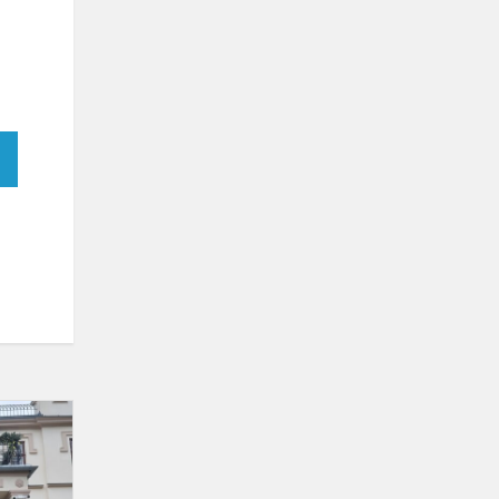
Drąsa
kurti
ir
dalintis: