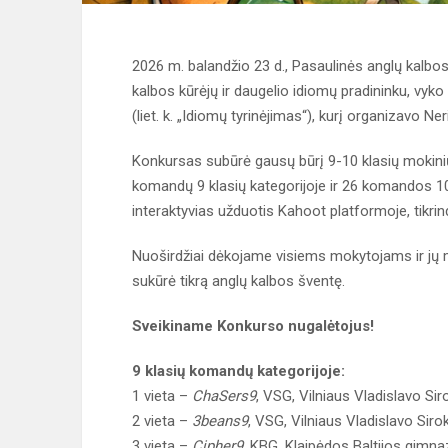
2026 m. balandžio 23 d., Pasaulinės anglų kalbo
kalbos kūrėjų ir daugelio idiomų pradininku, vyko
(liet. k. „Idiomų tyrinėjimas“), kurį organizavo
Konkursas subūrė gausų būrį 9-10 klasių mokinių
komandų 9 klasių kategorijoje ir 26 komandos 10 kla
interaktyvias užduotis Kahoot platformoje, tikri
Nuoširdžiai dėkojame visiems mokytojams ir jų m
sukūrė tikrą anglų kalbos šventę.
Sveikiname Konkurso nugalėtojus!
9 klasių komandų kategorijoje:
1 vieta –
ChaSers9
, VSG, Vilniaus Vladislavo Si
2 vieta –
3beans9
, VSG, Vilniaus Vladislavo Sir
3 vieta –
Cipher9
, KBG, Klaipėdos Baltijos gimna