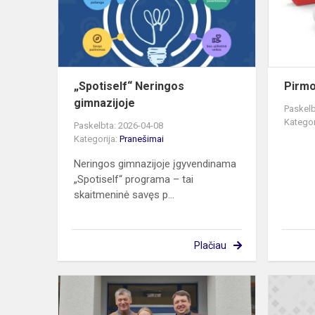
„Spotiself“ Neringos
Pirmo
gimnazijoje
Paskelb
Kategor
Paskelbta: 2026-04-08
Kategorija:
Pranešimai
Neringos gimnazijoje įgyvendinama
„Spotiself“ programa – tai
skaitmeninė savęs p...
Plačiau
„Praeities
smiltys“: