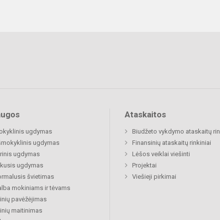
augos
Ataskaitos
okyklinis ugdymas
Biudžeto vykdymo ataskaitų rin
šmokyklinis ugdymas
Finansinių ataskaitų rinkiniai
rinis ugdymas
Lėšos veiklai viešinti
ukusis ugdymas
Projektai
rmalusis švietimas
Viešieji pirkimai
lba mokiniams ir tėvams
nių pavėžėjimas
nių maitinimas