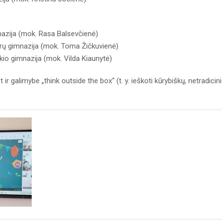
nazija (mok. Rasa Balsevčienė)
verų gimnazija (mok. Toma Žičkuvienė)
io gimnazija (mok. Vilda Kiaunytė)
 ir galimybe „think outside the box“ (t. y. ieškoti kūrybiškų, netradicin