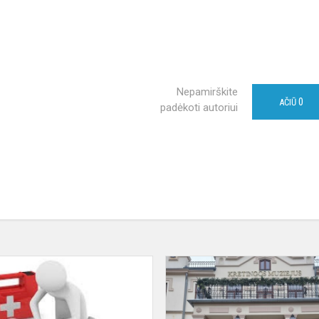
Nepamirškite
0
AČIŪ
padėkoti autoriui
Pirmos
pagalbos
mokymai