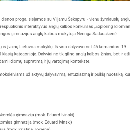
s dienos proga, siejamos su Viljamu Šekspyru - vienu žymiausių angl
 respublikinis interaktyvus anglų kalbos konkursas „Exploring Idiomla
 Neringos gimnazijos anglų kalbos mokytoja Neringa Sadauskienė.
 iš įvairių Lietuvos mokyklų. Iš viso dalyvavo net 45 komandos: 19
sių kategorijoje. Dalyviai ne tik gilino anglų kalbos žinias, bet ir atl
ndami idiomų supratimą ir jų vartojimą kontekste.
oksleiviams už aktyvų dalyvavimą, entuziazmą ir puikią nuotaiką, kur
rokomlės gimnazija (mok. Eduard Ivinski)
okomlės gimnazija (mok. Eduard Ivinski)
zija (mok. Kristina Jocienė)