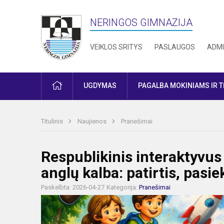
NERINGOS GIMNAZIJA
VEIKLOS SRITYS
PASLAUGOS
ADMI
PRADŽIA
UGDYMAS
PAGALBA MOKINIAMS IR 
Titulinis
Naujienos
Pranešimai
Respublikinis interaktyvus
anglų kalba: patirtis, pasie
Paskelbta: 2026-04-27
Kategorija:
Pranešimai