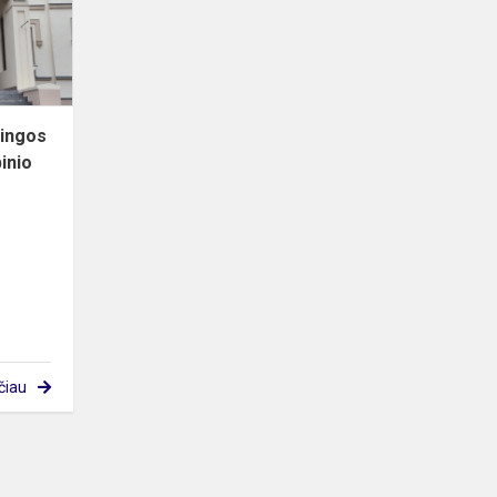
Neringos
gimnazijos
mokiniai
kūryb...
ringos
inio
čiau