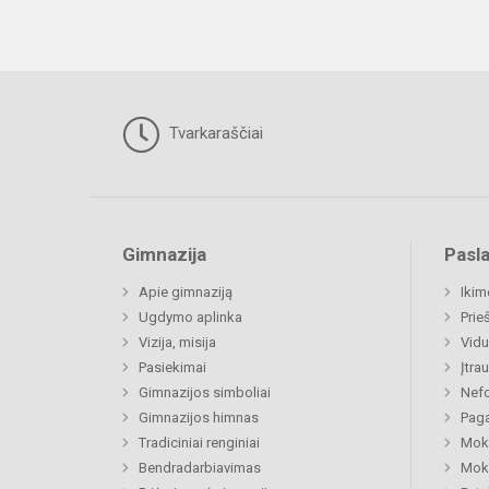
Tvarkaraščiai
Gimnazija
Pasl
Apie gimnaziją
Ikim
Ugdymo aplinka
Prie
Vizija, misija
Vidu
Pasiekimai
Įtra
Gimnazijos simboliai
Nefo
Gimnazijos himnas
Paga
Tradiciniai renginiai
Moki
Bendradarbiavimas
Moki