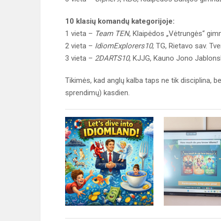
10 klasių komandų kategorijoje:
1 vieta –
Team TEN
, Klaipėdos „Vėtrungės“ gim
2 vieta –
IdiomExplorers10
, TG, Rietavo sav. T
3 vieta –
2DARTS10
, KJJG, Kauno Jono Jablonsk
Tikimės, kad anglų kalba taps ne tik disciplina, bet
sprendimų) kasdien.