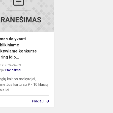
respublikiniame
interaktyviame
konkurse...
imas dalyvauti
blikiniame
aktyviame konkurse
ring Idio...
ta: 2026-02-03
ija:
Pranešimai
anglų kalbos mokytojai,
ame Jus kartu su 9 - 10 klasių
is lei...
Plačiau