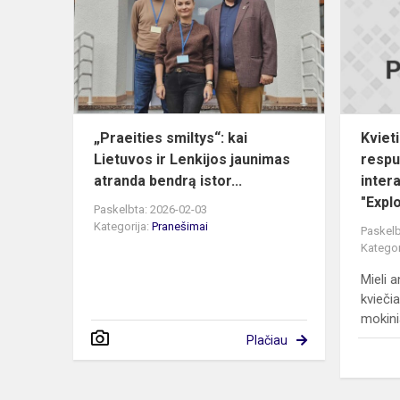
kai
Lietuvos
ir
Lenkijos
jaunimas
atra...
„Praeities smiltys“: kai
Kviet
Lietuvos ir Lenkijos jaunimas
respu
atranda bendrą istor...
inter
"Explo
Paskelbta: 2026-02-03
Kategorija:
Pranešimai
Paskelb
Kategor
Mieli 
kvieči
mokinia
Plačiau