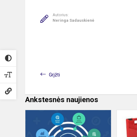
Autorius:
Neringa Sadauskienė
Grįžti
Ankstesnės naujienos
„Spotiself“
Neringos
gimnazijoje